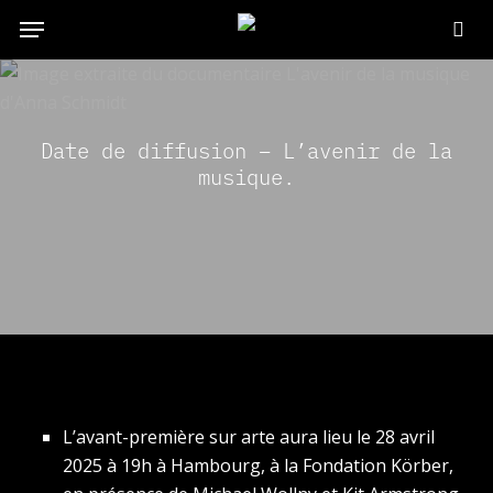
Skip
Menu
to
re
main
content
Date de diffusion – L’avenir de la
musique.
L’avant-première sur arte aura lieu le 28 avril
2025 à 19h à Hambourg, à la Fondation Körber,