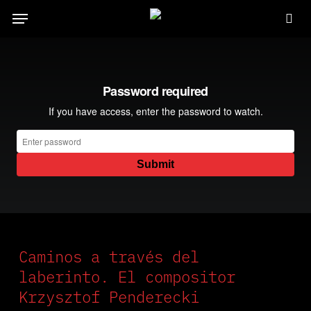
Ir
Menú
al
busca en
contenido
principal
Caminos a través del
laberinto. El compositor
Krzysztof Penderecki